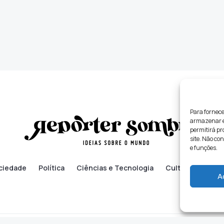
Para fornece
armazenar e/
permitirá p
site. Não co
e funções.
ciedade
Política
Ciências e Tecnologia
Cultura
Lifes
A