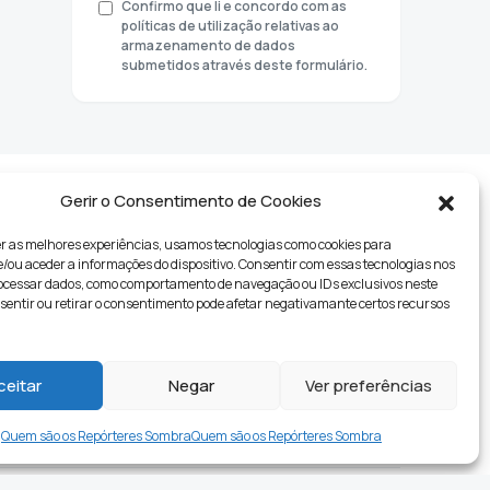
Confirmo que li e concordo com as
políticas de utilização relativas ao
armazenamento de dados
submetidos através deste formulário.
Gerir o Consentimento de Cookies
r as melhores experiências, usamos tecnologias como cookies para
ou aceder a informações do dispositivo. Consentir com essas tecnologias nos
rocessar dados, como comportamento de navegação ou IDs exclusivos neste
nsentir ou retirar o consentimento pode afetar negativamante certos recursos
tyle
ceitar
Negar
Ver preferências
Quem são os Repórteres Sombra
Quem são os Repórteres Sombra