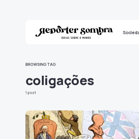
Socied
BROWSING TAG
coligações
1 post