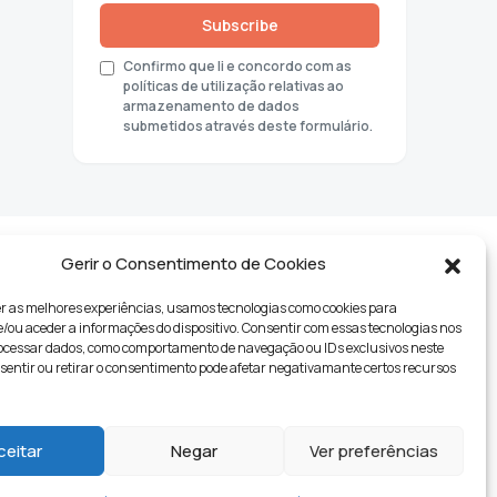
Subscribe
Confirmo que li e concordo com as
políticas de utilização relativas ao
armazenamento de dados
submetidos através deste formulário.
Gerir o Consentimento de Cookies
r as melhores experiências, usamos tecnologias como cookies para
ou aceder a informações do dispositivo. Consentir com essas tecnologias nos
rocessar dados, como comportamento de navegação ou IDs exclusivos neste
nsentir ou retirar o consentimento pode afetar negativamante certos recursos
tyle
ceitar
Negar
Ver preferências