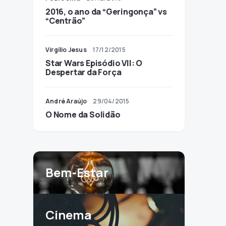
2016, o ano da “Geringonça” vs
“Centrão”
Virgílio Jesus
17/12/2015
Star Wars Episódio VII: O
Despertar da Força
André Araújo
29/04/2015
O Nome da Solidão
Bem-Estar
Cinema