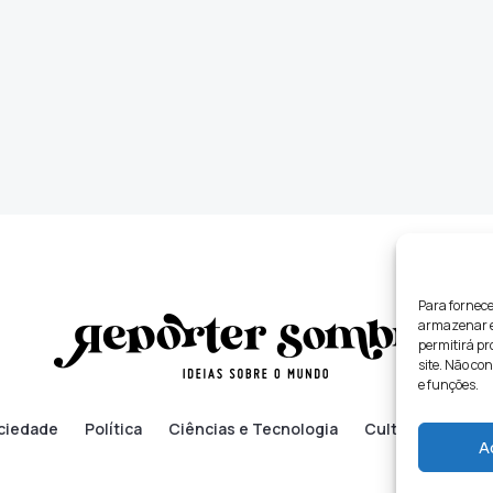
Para fornece
armazenar e/
permitirá p
site. Não co
e funções.
ciedade
Política
Ciências e Tecnologia
Cultura
Lifes
A