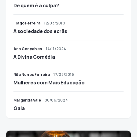
De quem é a culpa?
Tiago Ferreira
12/03/2019
A sociedade dos ecrãs
Ana Gonçalves
14/11/2024
A Divina Comédia
Rita Nunes Ferreira
17/03/2015
Mulheres com Mais Educação
Margarida Vale
06/06/2024
Gala