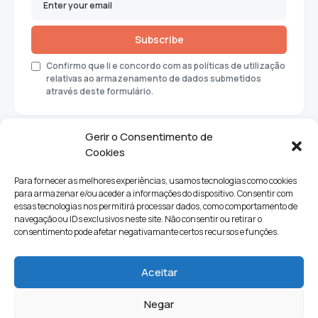
Subscribe
Confirmo que li e concordo com as políticas de utilização
relativas ao armazenamento de dados submetidos
através deste formulário.
Gerir o Consentimento de
Cookies
Para fornecer as melhores experiências, usamos tecnologias como cookies
para armazenar e/ou aceder a informações do dispositivo. Consentir com
essas tecnologias nos permitirá processar dados, como comportamento de
navegação ou IDs exclusivos neste site. Não consentir ou retirar o
consentimento pode afetar negativamante certos recursos e funções.
Sociedade
Política
Ciências e Tecnologia
Cultura
Aceitar
Lifestyle
Negar