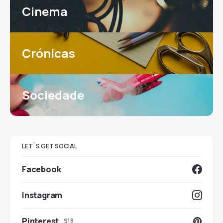
Cinema
Crónicas
Sociedade
LET`S GET SOCIAL
Facebook
Instagram
Pinterest
918