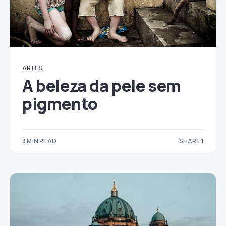
ARTES
A beleza da pele sem
pigmento
3 MIN READ
SHARE 1
1