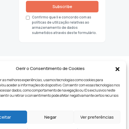
Subscribe
Confirmo que li e concordo com as
políticas de utilização relativas ao
armazenamento de dados
submetidos através deste formulário.
Gerir o Consentimento de Cookies
r as melhores experiências, usamos tecnologias como cookies para
ou aceder a informações do dispositivo. Consentir com essas tecnologias nos
rocessar dados, como comportamento de navegação ou IDs exclusivos neste
nsentir ou retirar o consentimento pode afetar negativamante certos recursos
tyle
ceitar
Negar
Ver preferências