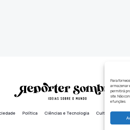
Para fornece
armazenar e/
permitirá p
site. Não co
e funções.
ciedade
Política
Ciências e Tecnologia
Cultura
Lifes
A