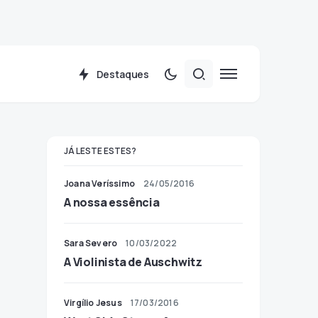
Destaques
JÁ LESTE ESTES?
Joana Veríssimo
24/05/2016
A nossa essência
Sara Severo
10/03/2022
A Violinista de Auschwitz
Virgílio Jesus
17/03/2016