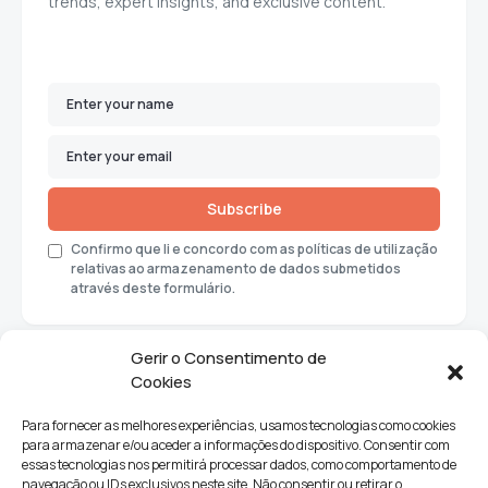
trends, expert insights, and exclusive content.
Subscribe
Confirmo que li e concordo com as políticas de utilização
relativas ao armazenamento de dados submetidos
através deste formulário.
Gerir o Consentimento de
Cookies
Para fornecer as melhores experiências, usamos tecnologias como cookies
para armazenar e/ou aceder a informações do dispositivo. Consentir com
essas tecnologias nos permitirá processar dados, como comportamento de
navegação ou IDs exclusivos neste site. Não consentir ou retirar o