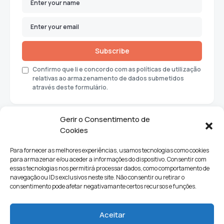
Subscribe
Confirmo que li e concordo com as políticas de utilização
relativas ao armazenamento de dados submetidos
através deste formulário.
Gerir o Consentimento de
Cookies
Para fornecer as melhores experiências, usamos tecnologias como cookies
para armazenar e/ou aceder a informações do dispositivo. Consentir com
essas tecnologias nos permitirá processar dados, como comportamento de
navegação ou IDs exclusivos neste site. Não consentir ou retirar o
consentimento pode afetar negativamante certos recursos e funções.
Sociedade
Política
Ciências e Tecnologia
Cultura
Aceitar
Lifestyle