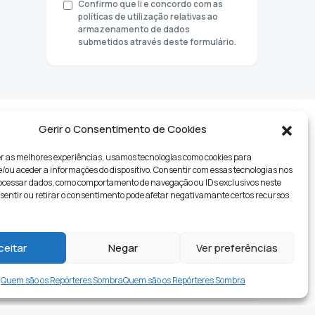
Confirmo que li e concordo com as
políticas de utilização relativas ao
armazenamento de dados
submetidos através deste formulário.
Gerir o Consentimento de Cookies
r as melhores experiências, usamos tecnologias como cookies para
ou aceder a informações do dispositivo. Consentir com essas tecnologias nos
rocessar dados, como comportamento de navegação ou IDs exclusivos neste
nsentir ou retirar o consentimento pode afetar negativamante certos recursos
tyle
ceitar
Negar
Ver preferências
Quem são os Repórteres Sombra
Quem são os Repórteres Sombra