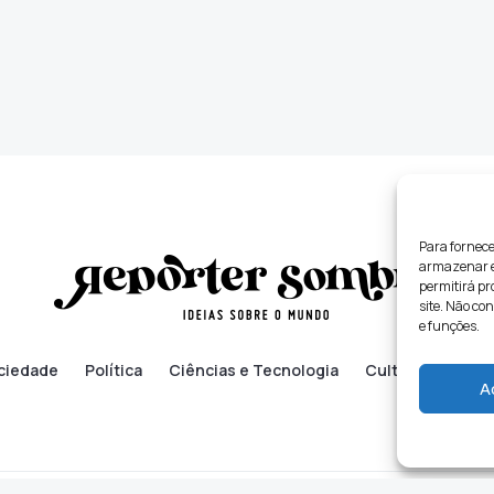
Para fornece
armazenar e/
permitirá p
site. Não co
e funções.
ciedade
Política
Ciências e Tecnologia
Cultura
Lifes
A