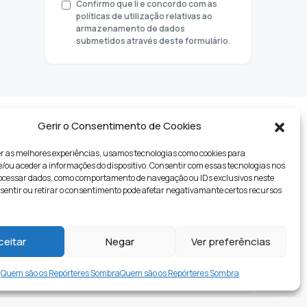
Confirmo que li e concordo com as
políticas de utilização relativas ao
armazenamento de dados
submetidos através deste formulário.
Gerir o Consentimento de Cookies
r as melhores experiências, usamos tecnologias como cookies para
ou aceder a informações do dispositivo. Consentir com essas tecnologias nos
rocessar dados, como comportamento de navegação ou IDs exclusivos neste
nsentir ou retirar o consentimento pode afetar negativamante certos recursos
tyle
ceitar
Negar
Ver preferências
Quem são os Repórteres Sombra
Quem são os Repórteres Sombra