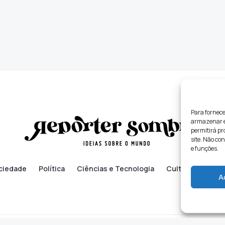
Para fornece
armazenar e/
permitirá p
site. Não co
e funções.
ciedade
Política
Ciências e Tecnologia
Cultura
Lifes
A