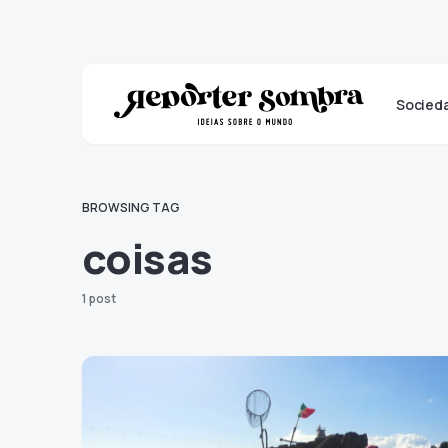
Socied
BROWSING TAG
coisas
1 post