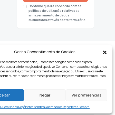
Confirmo que li e concordo com as
políticas de utilização relativas ao
armazenamento de dados
submetidos através deste formulário.
Gerir o Consentimento de Cookies
r as melhores experiências, usamos tecnologias como cookies para
ou aceder a informações do dispositivo. Consentir com essas tecnologias nos
rocessar dados, como comportamento de navegação ou IDs exclusivos neste
nsentir ou retirar o consentimento pode afetar negativamante certos recursos
tyle
ceitar
Negar
Ver preferências
Quem são os Repórteres Sombra
Quem são os Repórteres Sombra