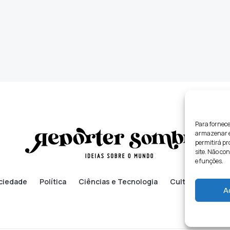
Para fornece
armazenar e/
permitirá p
site. Não co
e funções.
ciedade
Política
Ciências e Tecnologia
Cultura
Lifes
A