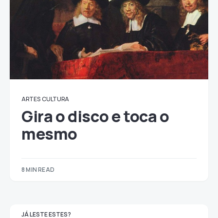
ARTES
CULTURA
Gira o disco e toca o
mesmo
8 MIN READ
JÁ LESTE ESTES?