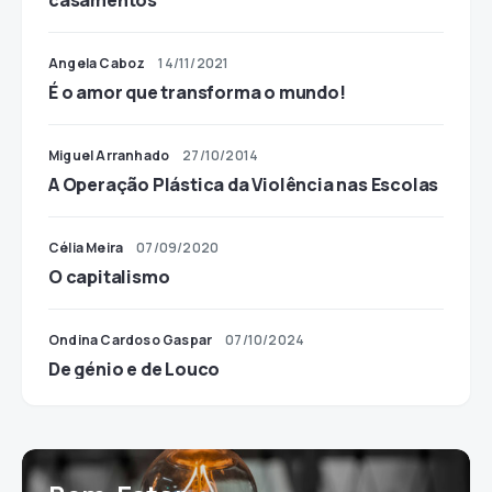
casamentos
Angela Caboz
14/11/2021
É o amor que transforma o mundo!
Miguel Arranhado
27/10/2014
A Operação Plástica da Violência nas Escolas
Célia Meira
07/09/2020
O capitalismo
Ondina Cardoso Gaspar
07/10/2024
De génio e de Louco