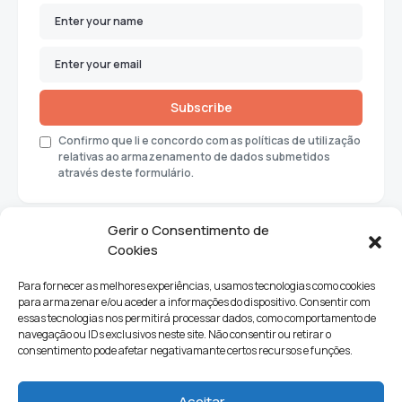
Subscribe
Confirmo que li e concordo com as políticas de utilização
relativas ao armazenamento de dados submetidos
através deste formulário.
Gerir o Consentimento de
Cookies
Para fornecer as melhores experiências, usamos tecnologias como cookies
para armazenar e/ou aceder a informações do dispositivo. Consentir com
essas tecnologias nos permitirá processar dados, como comportamento de
navegação ou IDs exclusivos neste site. Não consentir ou retirar o
consentimento pode afetar negativamante certos recursos e funções.
Sociedade
Política
Ciências e Tecnologia
Cultura
Aceitar