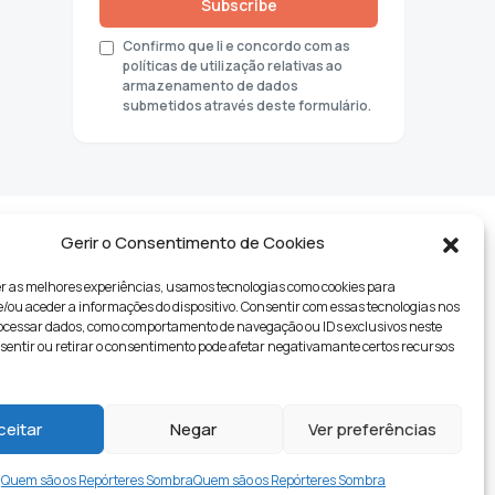
Subscribe
Confirmo que li e concordo com as
políticas de utilização relativas ao
armazenamento de dados
submetidos através deste formulário.
Gerir o Consentimento de Cookies
r as melhores experiências, usamos tecnologias como cookies para
ou aceder a informações do dispositivo. Consentir com essas tecnologias nos
rocessar dados, como comportamento de navegação ou IDs exclusivos neste
nsentir ou retirar o consentimento pode afetar negativamante certos recursos
tyle
ceitar
Negar
Ver preferências
Quem são os Repórteres Sombra
Quem são os Repórteres Sombra