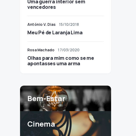
Uma guerra interior sem
vencedores
António V. Dias
15/10/2018
Meu Pé de Laranja Lima
Rosa Machado
17/03/2020
Olhas para mim como se me
apontasses uma arma
Bem-Estar
Cinema