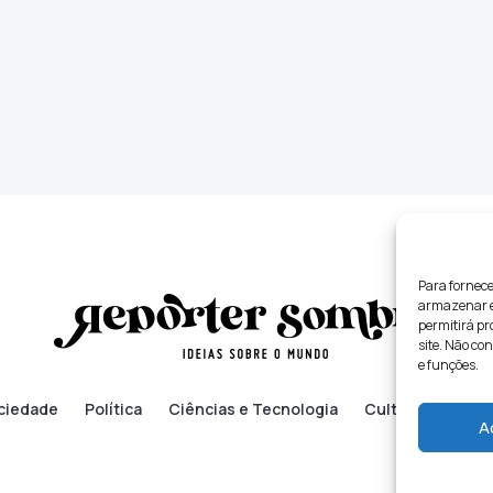
Para fornece
armazenar e/
permitirá p
site. Não co
e funções.
ciedade
Política
Ciências e Tecnologia
Cultura
Lifes
A