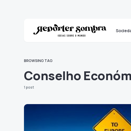
Socied
BROWSING TAG
Conselho Económi
1 post