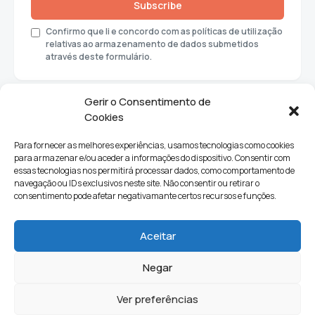
Subscribe
Confirmo que li e concordo com as políticas de utilização
relativas ao armazenamento de dados submetidos
através deste formulário.
Gerir o Consentimento de
Cookies
Para fornecer as melhores experiências, usamos tecnologias como cookies
para armazenar e/ou aceder a informações do dispositivo. Consentir com
essas tecnologias nos permitirá processar dados, como comportamento de
navegação ou IDs exclusivos neste site. Não consentir ou retirar o
consentimento pode afetar negativamante certos recursos e funções.
Sociedade
Política
Ciências e Tecnologia
Cultura
Aceitar
Lifestyle
Negar
Ver preferências
Quem Somos
Contactos
Newsletter