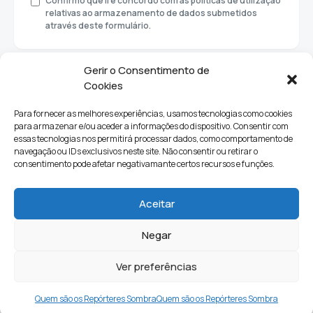
Confirmo que li e concordo com as políticas de utilização
relativas ao armazenamento de dados submetidos
através deste formulário.
Gerir o Consentimento de
Cookies
Para fornecer as melhores experiências, usamos tecnologias como cookies
para armazenar e/ou aceder a informações do dispositivo. Consentir com
essas tecnologias nos permitirá processar dados, como comportamento de
navegação ou IDs exclusivos neste site. Não consentir ou retirar o
consentimento pode afetar negativamante certos recursos e funções.
Sociedade
Política
Ciências e Tecnologia
Cultura
Aceitar
Lifestyle
Negar
Ver preferências
Quem Somos
Contactos
Newsletter
Quem são os Repórteres Sombra
Quem são os Repórteres Sombra