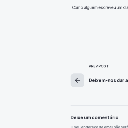
Como alguém escreveu um dia, “
PREV POST
Deixem-nos dar a
Deixe um comentário
O seu endereço de email não será