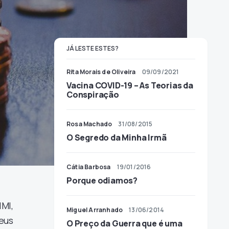
JÁ LESTE ESTES?
Rita Morais de Oliveira
09/09/2021
Vacina COVID-19 – As Teorias da
Conspiração
Rosa Machado
31/08/2015
O Segredo da Minha Irmã
Cátia Barbosa
19/01/2016
Porque odiamos?
IMI,
Miguel Arranhado
13/06/2014
eus
O Preço da Guerra que é uma