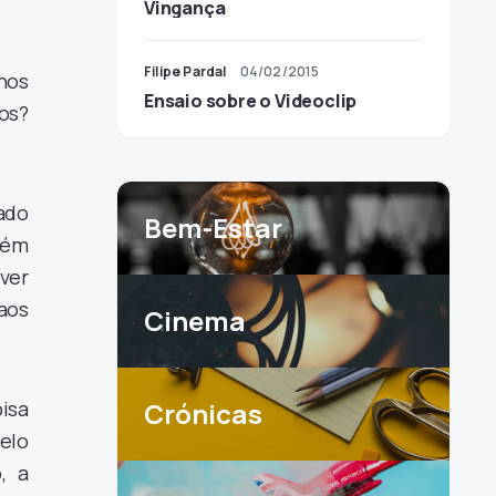
Vingança
Filipe Pardal
04/02/2015
lhos
Ensaio sobre o Videoclip
os?
ado
Bem-Estar
uém
ver
aos
Cinema
oisa
Crónicas
elo
, a