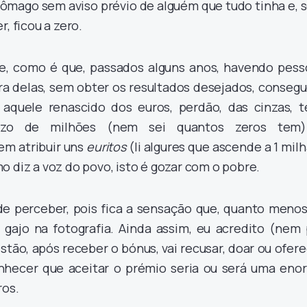
tômago sem aviso prévio de alguém que tudo tinha e,
, ficou a zero.
e, como é que, passados alguns anos, havendo pess
era delas, sem obter os resultados desejados, conse
aquele renascido dos euros, perdão, das cinzas, t
ízo de milhões (nem sei quantos zeros tem
em atribuir uns
euritos
(li algures que ascende a 1 mil
o diz a voz do povo, isto é gozar com o pobre.
de perceber, pois fica a sensação que, quanto menos
 gajo na fotografia. Ainda assim, eu acredito (nem 
stão, após receber o bónus, vai recusar, doar ou ofer
econhecer que aceitar o prémio seria ou será uma eno
ros.