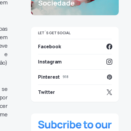
Sociedade
 sem
oas
LET`S GET SOCIAL
guem
eve
Facebook
) e
Instagram
hão)
Pinterest
918
 se
Twitter
por
ecer
rme