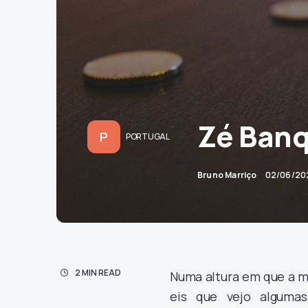
Zé Ban
P
PORTUGAL
Bruno Marriço
02/06/20
2 MIN READ
Numa altura em que a ma
eis que vejo alguma