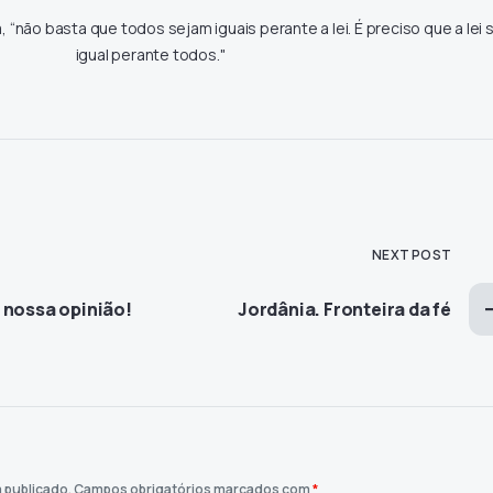
não basta que todos sejam iguais perante a lei. É preciso que a lei 
igual perante todos."
NEXT POST
 nossa opinião!
Jordânia. Fronteira da fé
 publicado.
Campos obrigatórios marcados com
*