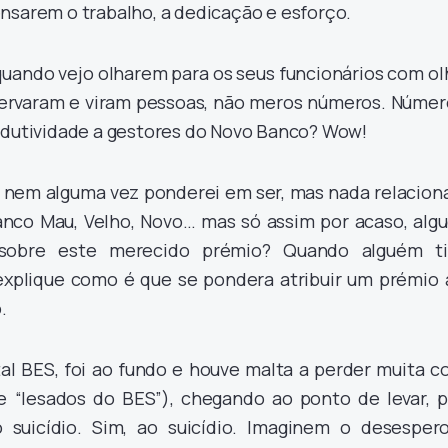
nsarem o trabalho, a dedicação e esforço.
quando vejo olharem para os seus funcionários com o
servaram e viram pessoas, não meros números. Númer
odutividade a gestores do Novo Banco? Wow!
e, nem alguma vez ponderei em ser, mas nada relacion
nco Mau, Velho, Novo… mas só assim por acaso, alg
sobre este merecido prémio? Quando alguém ti
xplique como é que se pondera atribuir um prémio 
.
al BES, foi ao fundo e houve malta a perder muita c
e “lesados do BES”), chegando ao ponto de levar, p
uicídio. Sim, ao suicídio. Imaginem o desespero