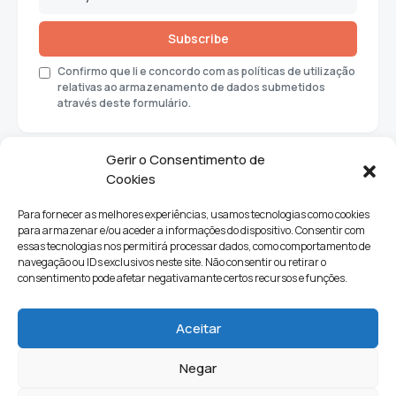
Subscribe
Confirmo que li e concordo com as políticas de utilização
relativas ao armazenamento de dados submetidos
através deste formulário.
Gerir o Consentimento de
Cookies
Para fornecer as melhores experiências, usamos tecnologias como cookies
para armazenar e/ou aceder a informações do dispositivo. Consentir com
essas tecnologias nos permitirá processar dados, como comportamento de
navegação ou IDs exclusivos neste site. Não consentir ou retirar o
consentimento pode afetar negativamante certos recursos e funções.
Sociedade
Política
Ciências e Tecnologia
Cultura
Aceitar
Lifestyle
Negar