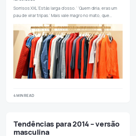
Sorrisos XXL ‘Estás larga d’osso. ‘ ‘Quem diria, eras um
pau de virar tripas.’ Mais vale magro no mato, que…
4 MIN READ
Tendências para 2014 – versão
masculina