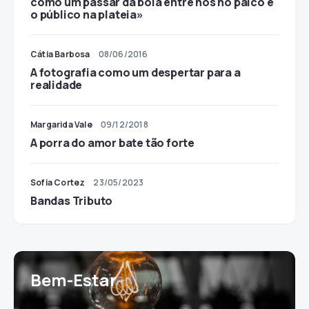
como um passar da bola entre nós no palco e
o público na plateia»
Cátia Barbosa
08/06/2016
A fotografia como um despertar para a
realidade
Margarida Vale
09/12/2018
A porra do amor bate tão forte
Sofia Cortez
23/05/2023
Bandas Tributo
Bem-Estar