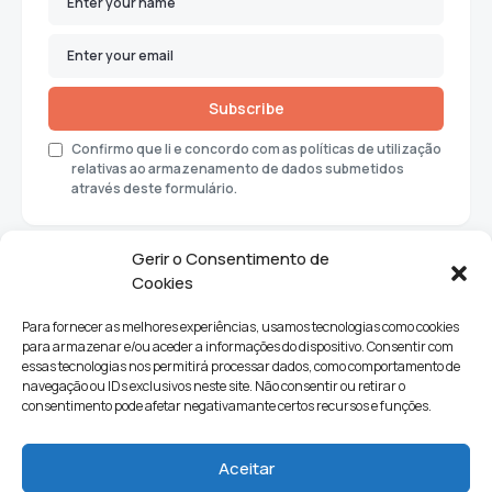
Subscribe
Confirmo que li e concordo com as políticas de utilização
relativas ao armazenamento de dados submetidos
através deste formulário.
Gerir o Consentimento de
Cookies
Para fornecer as melhores experiências, usamos tecnologias como cookies
para armazenar e/ou aceder a informações do dispositivo. Consentir com
essas tecnologias nos permitirá processar dados, como comportamento de
navegação ou IDs exclusivos neste site. Não consentir ou retirar o
consentimento pode afetar negativamante certos recursos e funções.
Sociedade
Política
Ciências e Tecnologia
Cultura
Aceitar
Lifestyle