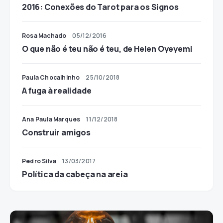
2016: Conexões do Tarot para os Signos
Rosa Machado
05/12/2016
O que não é teu não é teu, de Helen Oyeyemi
Paula Chocalhinho
25/10/2018
A fuga à realidade
Ana Paula Marques
11/12/2018
Construir amigos
Pedro Silva
13/03/2017
Política da cabeça na areia