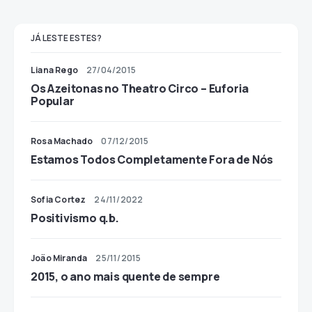
JÁ LESTE ESTES?
Liana Rego
27/04/2015
Os Azeitonas no Theatro Circo – Euforia
Popular
Rosa Machado
07/12/2015
Estamos Todos Completamente Fora de Nós
Sofia Cortez
24/11/2022
Positivismo q.b.
João Miranda
25/11/2015
2015, o ano mais quente de sempre