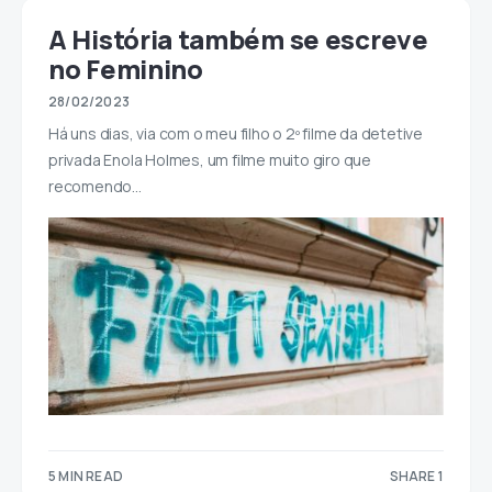
A História também se escreve
no Feminino
28/02/2023
Há uns dias, via com o meu filho o 2º filme da detetive
privada Enola Holmes, um filme muito giro que
recomendo…
5 MIN READ
SHARE 1
1