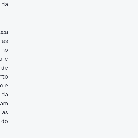
o da
oca
nas
 no
a e
 de
nto
o e
 da
ram
 as
 do