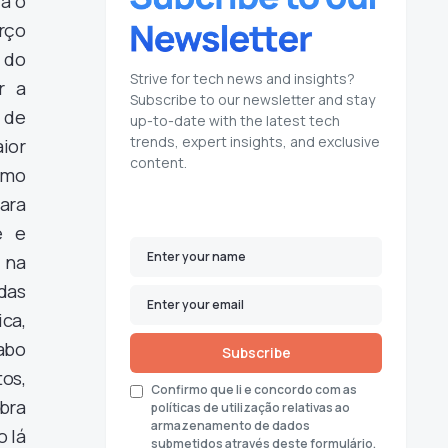
ia o
arço
 do
Strive for tech news and insights?
r a
Subscribe to our newsletter and stay
 de
up-to-date with the latest tech
trends, expert insights, and exclusive
ior
content.
omo
ara
e e
 na
das
ca,
abo
Subscribe
os,
Confirmo que li e concordo com as
bra
políticas de utilização relativas ao
armazenamento de dados
 lá
submetidos através deste formulário.