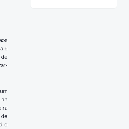
aos
a 6
o de
zar-
 um
 da
eira
 de
á o