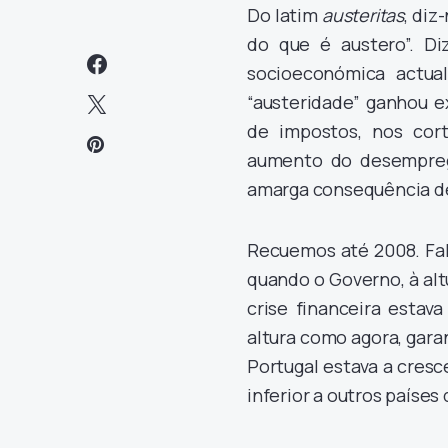
Do latim
austeritas
, diz
do que é austero”. D
socioeconómica actua
“austeridade” ganhou e
de impostos, nos cort
aumento do desempreg
amarga consequência des
Recuemos até 2008. Fal
quando o Governo, à altu
crise financeira estav
altura como agora, garan
Portugal estava a cres
inferior a outros paíse