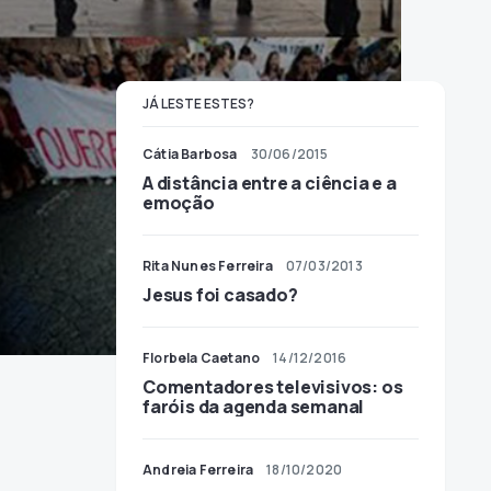
JÁ LESTE ESTES?
Cátia Barbosa
30/06/2015
A distância entre a ciência e a
emoção
Rita Nunes Ferreira
07/03/2013
Jesus foi casado?
Florbela Caetano
14/12/2016
Comentadores televisivos: os
faróis da agenda semanal
Andreia Ferreira
18/10/2020