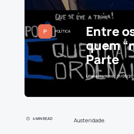
Entre os
P
POLÍTICA
quem “m
Parte
Liliana Marinho
31/05/20
4 MIN READ
Austeridade.