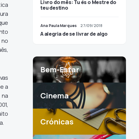
Livro do mês: Tu és o Mestre do
tica
teu destino
ura
que
Ana Paula Marques
27/09/2018
nto
A alegria de se livrar de algo
 no
ês,
.
Bem-Estar
vas
ue a
Cinema
 na
001,
ito
Crónicas
a.