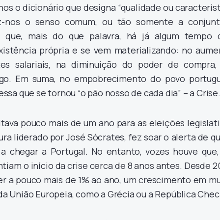
-nos o dicionário que designa “qualidade ou caracterís
iz-nos o senso comum, ou tão somente a conjunt
l que, mais do que palavra, há já algum tempo 
xistência própria e se vem materializando: no aume
es salariais, na diminuição do poder de compra,
o. Em suma, no empobrecimento do povo portugu
sa que se tornou “o pão nosso de cada dia” – a Crise
tava pouco mais de um ano para as eleições legislati
ra liderado por José Sócrates, fez soar o alerta de q
a a chegar a Portugal. No entanto, vozes houve que,
tiam o início da crise cerca de 8 anos antes. Desde 2
cer a pouco mais de 1% ao ano, um crescimento em mu
s da União Europeia, como a Grécia ou a República Chec