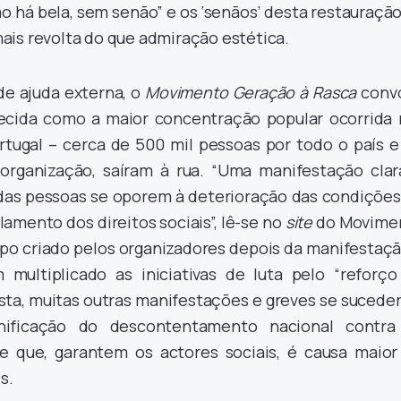
ão há bela, sem senão” e os ‘senãos’ desta restauraçã
is revolta do que admiração estética.
de ajuda externa, o
Movimento Geração à Rasca
conv
ecida como a maior concentração popular ocorrida 
tugal – cerca de 500 mil pessoas por todo o país e
 organização, saíram à rua. “Uma manifestação clar
das pessoas se oporem à deterioração das condições
amento dos direitos sociais”, lê-se no
site
do Movime
upo criado pelos organizadores depois da manifestaçã
multiplicado as iniciativas de luta pelo “reforço
sta, muitas outras manifestações e greves se sucede
nificação do descontentamento nacional contra
de que, garantem os actores sociais, é causa maior
s.