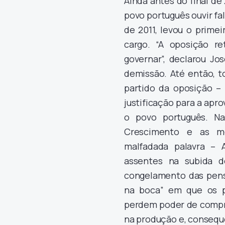
Ainda antes do final de 
povo português ouvir fal
de 2011, levou o prime
cargo. “A oposição r
governar”, declarou Jo
demissão. Até então, t
partido da oposição –
justificação para a ap
o povo português. Na
Crescimento e as me
malfadada palavra – 
assentes na subida d
congelamento das pens
na boca” em que os p
perdem poder de compra
na produção e, consequ