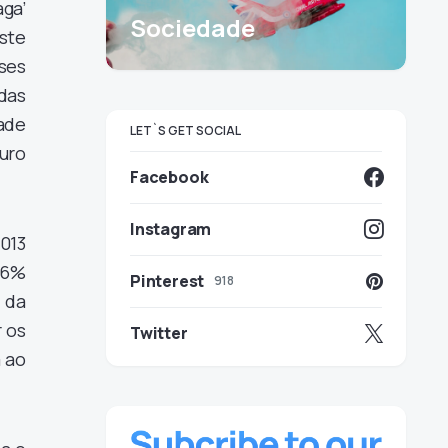
aga’
Sociedade
ste
ses
das
ade
LET`S GET SOCIAL
uro
Facebook
Instagram
013
.6%
Pinterest
918
 da
 os
Twitter
 ao