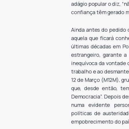
adágio popular o diz, “n
confiança têm gerado ma
Ainda antes do pedido 
aquela que ficará conh
últimas décadas em Por
estrangeiro, garante a
inequívoca da vontade 
trabalho e ao desmantel
12 de Março (M12M), gr
que, desde então, tem 
Democracia”. Depois de
numa evidente perso
políticas de austerida
empobrecimento do paí