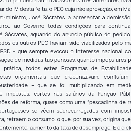
2010, por declarado fracasso dos três anteriores, hav
ar do IV, desta feita, o PEC cuja não aprovação, em M
iro-ministro, José Sócrates, a apresentar a demissão
etirou ao Governo todas condições para continua
sé Sócrates, aquando do anúncio público do pedido
odos os outros PEC haviam sido viabilizados pelo ma
 PSD – que sempre evocou o interesse nacional c
rovação de medidas tão penosas, quanto impopulares p
 prática, todos estes Programas de Estabilidad
tas orçamentais que preconizavam, confluíam
Austeridade – que se foi multiplicando em medi
e impostos, cortes nos salários da Função Públi
ões de reforma, quase como uma “pescadinha de r
ortugueses se vêem sobrecarregados com impost
, retraem o consumo, o que, por sua vez, origina que
entemente, aumento da taxa de desemprego. E o ciclo