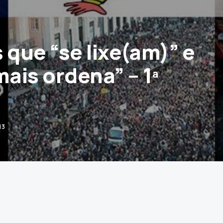
 que “se lixe(am)” e
ais ordena” – 1ª
13