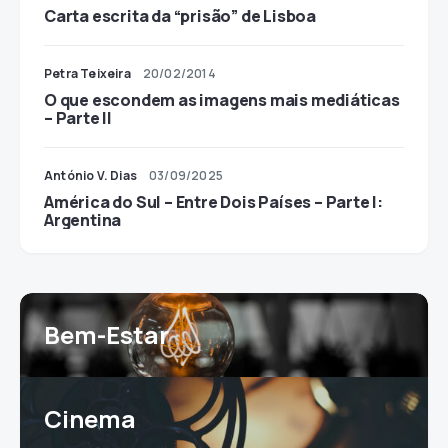
Carta escrita da “prisão” de Lisboa
Petra Teixeira
20/02/2014
O que escondem as imagens mais mediáticas
– Parte II
António V. Dias
03/09/2025
América do Sul – Entre Dois Países – Parte I:
Argentina
Bem-Estar
Cinema