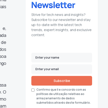
iais
Strive for tech news and insights?
Subscribe to our newsletter and stay
up-to-date with the latest tech
 e,
trends, expert insights, and exclusive
ada
content.
 de
idos
soa
ongo
Subscribe
ssa
Confirmo que li e concordo com as
. O
políticas de utilização relativas ao
smo
armazenamento de dados
submetidos através deste formulário.
ram