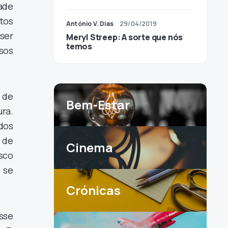
ade
tos
António V. Dias
29/04/2019
ser
Meryl Streep: A sorte que nós
temos
sos
 de
Bem-Estar
ra.
dos
 de
Cinema
isco
 se
Crónicas
sse