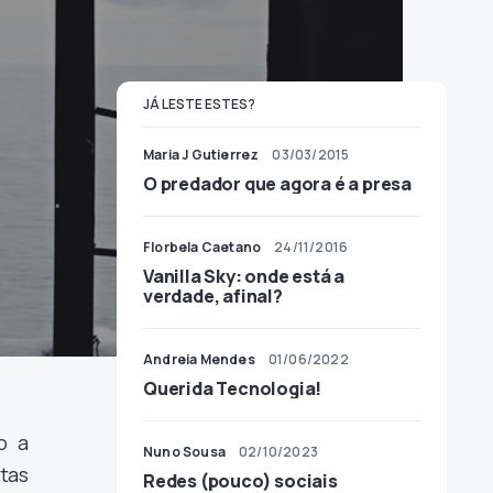
JÁ LESTE ESTES?
Maria J Gutierrez
03/03/2015
O predador que agora é a presa
Florbela Caetano
24/11/2016
Vanilla Sky: onde está a
verdade, afinal?
Andreia Mendes
01/06/2022
Querida Tecnologia!
o a
Nuno Sousa
02/10/2023
tas
Redes (pouco) sociais