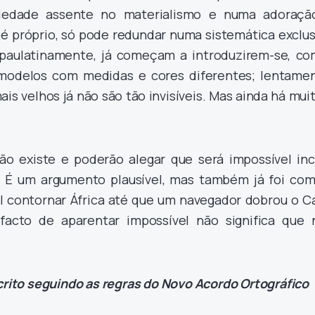
iedade assente no materialismo e numa adoraçã
 é próprio, só pode redundar numa sistemática exclu
 paulatinamente, já começam a introduzirem-se, co
 modelos com medidas e cores diferentes; lentamen
is velhos já não são tão invisíveis. Mas ainda há mui
ão existe e poderão alegar que será impossível incl
 É um argumento plausível, mas também já foi co
el contornar África até que um navegador dobrou o C
acto de aparentar impossível não significa que 
scrito seguindo as regras do Novo Acordo Ortográfico