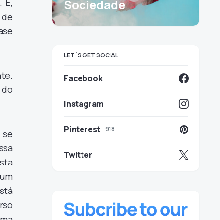
 E,
Sociedade
 de
ase
LET`S GET SOCIAL
te.
Facebook
 do
Instagram
Pinterest
918
 se
ssa
Twitter
sta
 um
stá
rso
uma