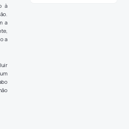
o à
são.
m a
te,
to a
uir
mum
abo
não