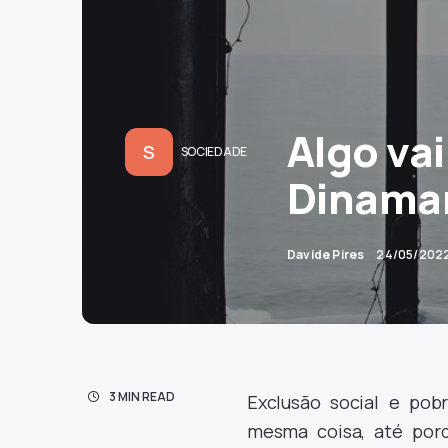
Algo vai
S
SOCIEDADE
Dinama
Davide Pires
24/05/202
3 MIN READ
Exclusão social e po
mesma coisa, até por