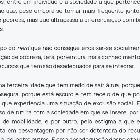
os, entre um indivíduo e a sociedade a que pertence.
o que, pese embora se tornar mais frequente junto
 pobreza, mas que ultrapassa a diferenciação com b
s.
ipo do
nerd
que não consegue encaixar-se socialmen
ação de pobreza, terá, porventura, mais conhecimento
ecursos que tem são desadequados para se integrar.
a terceira idade que tem medo de sair à rua, porque
nsegura, porque está escuro e tem receio de que po
m que experiencia uma situação de exclusão social. E
o de rutura com a sociedade em que se insere, por
 de mobilidade, e por outro, pelo estigma a que e
está em desvantagem por não ser detentora do recu
 saúde, entre outros. E essa desadequação despoleta 