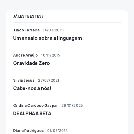
JÁ LESTE ESTES?
Tiago Ferreira
14/03/2019
Um ensaio sobre a linguagem
André Araújo
10/11/2015
Gravidade Zero
Sílvia Jesus
27/07/2021
Cabe-nos a nós!
Ondina Cardoso Gaspar
29/01/2025
DE ALPHA A BETA
Diana Rodrigues
01/07/2014