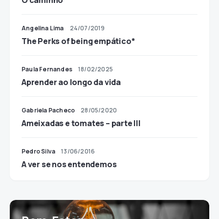
O caminho
Angelina Lima
24/07/2019
The Perks of being empático*
Paula Fernandes
18/02/2025
Aprender ao longo da vida
Gabriela Pacheco
28/05/2020
Ameixadas e tomates – parte III
Pedro Silva
13/06/2016
A ver se nos entendemos